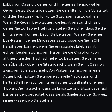
Lobby von Casinoly gehen und Ihr eigenes Tempo wählen.
Gehen Sie zu Slots und nutzen Sie den Filter, um die Volatilität
und den Feature-Typ für kurze Sitzungen auszuwählen.
Wenn Sie Regeln bevorzugen, die leicht verständlich sind,
gehen Sie zu Table-Titeln und stellen Sie sicher, dass Sie die
Limits sehen können, bevor Sie beitreten. Wählen Sie einen
Live-Raum mit einer Mindesteinsatzgrösse, die Sie in CHF
handhaben können, wenn Sie ein soziales Erlebnis mit
echten Dealern wünschen. Halten Sie die Chat-Funktion
aktiviert, um den Tisch schneller zu bewegen. Sie verlieren
den Überblick über Ihre Sitzung nicht, wenn Sie mit Casinoly
zwischen Stilen wechseln. Von Walzen zu Tischen in einem
Augenblick, nutzen Sie unsere schnelle Navigation und
heften Sie Ihre Favoriten für einfachen Zugriff mit nur einem
Tipp an. Die Tatsache, dass wir Einsätze und Sitzungsverlauf
klar anzeigen, bedeutet, dass Sie als Spieler aus der Schweiz
immer wissen, wo Sie stehen.