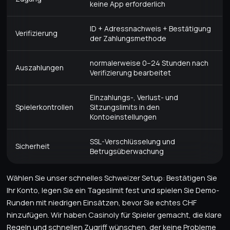
keine App erforderlich
ID + Adressnachweis + Bestätigung
Verifizierung
der Zahlungsmethode
normalerweise 0–24 Stunden nach
Auszahlungen
Verifizierung bearbeitet
Einzahlungs-, Verlust- und
Spielerkontrollen
Sitzungslimits in den
Kontoeinstellungen
SSL-Verschlüsselung und
Sicherheit
Betrugsüberwachung
Wählen Sie unser schnelles Schweizer Setup: Bestätigen Sie
Ihr Konto, legen Sie ein Tageslimit fest und spielen Sie Demo-
Runden mit niedrigen Einsätzen, bevor Sie echtes CHF
hinzufügen. Wir haben Casinoly für Spieler gemacht, die klare
Regeln und schnellen Zugriff wünschen, der keine Probleme