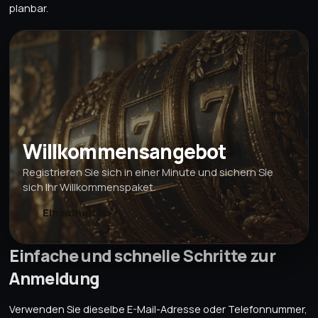
planbar.
Willkommensangebot
Registrieren Sie sich in einer Minute und sichern Sie
sich Ihr Willkommenspaket.
Einzelheiten
Einfache und schnelle Schritte zur
Anmeldung
Verwenden Sie dieselbe E-Mail-Adresse oder Telefonnummer,