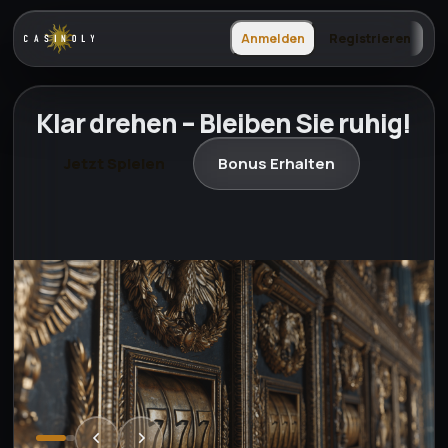
Anmelden
Registrieren
Klar drehen – Bleiben Sie ruhig!
Jetzt Spielen
Bonus Erhalten