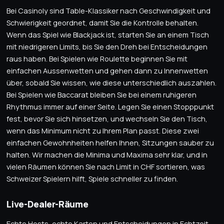
Bei Casinoly sind Table-Klassiker nach Geschwindigkeit und
Schwierigkeit geordnet, damit Sie die Kontrolle behalten.
Wenn das Spiel wie Blackjack ist, starten Sie an einem Tisch
mit niedrigeren Limits, bis Sie den Dreh bei Entscheidungen
raus haben. Bei Spielen wie Roulette beginnen Sie mit
einfachen Aussenwetten und gehen dann zu Innenwetten
über, sobald Sie wissen, wie diese unterschiedlich auszahlen.
Bei Spielen wie Baccarat bleiben Sie bei einem ruhigeren
Rhythmus immer auf einer Seite. Legen Sie einen Stopppunkt
fest, bevor Sie sich hinsetzen, und wechseln Sie den Tisch,
wenn das Minimum nicht zu Ihrem Plan passt. Diese zwei
einfachen Gewohnheiten helfen Ihnen, Sitzungen sauber zu
halten. Wir machen die Minima und Maxima sehr klar, und in
vielen Räumen können Sie nach Limit in CHF sortieren, was
Schweizer Spielern hilft, Spiele schneller zu finden.
Live-Dealer-Räume
Echte Hosts, echte Karten und Entscheidungen in Echtzeit