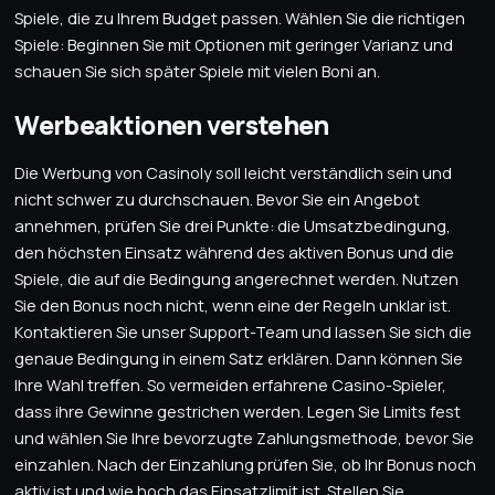
Spiele, die zu Ihrem Budget passen. Wählen Sie die richtigen
Spiele: Beginnen Sie mit Optionen mit geringer Varianz und
schauen Sie sich später Spiele mit vielen Boni an.
Werbeaktionen verstehen
Die Werbung von Casinoly soll leicht verständlich sein und
nicht schwer zu durchschauen. Bevor Sie ein Angebot
annehmen, prüfen Sie drei Punkte: die Umsatzbedingung,
den höchsten Einsatz während des aktiven Bonus und die
Spiele, die auf die Bedingung angerechnet werden. Nutzen
Sie den Bonus noch nicht, wenn eine der Regeln unklar ist.
Kontaktieren Sie unser Support-Team und lassen Sie sich die
genaue Bedingung in einem Satz erklären. Dann können Sie
Ihre Wahl treffen. So vermeiden erfahrene Casino-Spieler,
dass ihre Gewinne gestrichen werden. Legen Sie Limits fest
und wählen Sie Ihre bevorzugte Zahlungsmethode, bevor Sie
einzahlen. Nach der Einzahlung prüfen Sie, ob Ihr Bonus noch
aktiv ist und wie hoch das Einsatzlimit ist. Stellen Sie