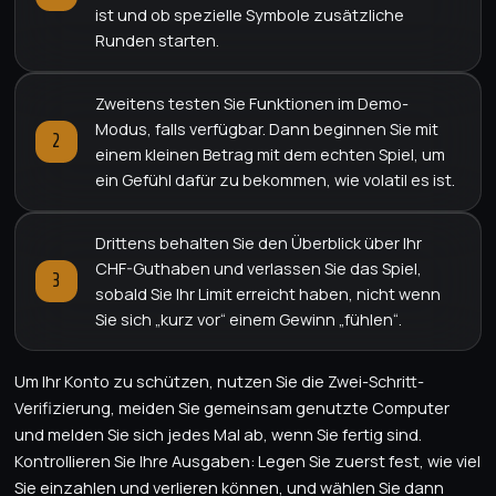
ist und ob spezielle Symbole zusätzliche
Runden starten.
Zweitens testen Sie Funktionen im Demo-
Modus, falls verfügbar. Dann beginnen Sie mit
einem kleinen Betrag mit dem echten Spiel, um
ein Gefühl dafür zu bekommen, wie volatil es ist.
Drittens behalten Sie den Überblick über Ihr
CHF-Guthaben und verlassen Sie das Spiel,
sobald Sie Ihr Limit erreicht haben, nicht wenn
Sie sich „kurz vor“ einem Gewinn „fühlen“.
Um Ihr Konto zu schützen, nutzen Sie die Zwei-Schritt-
Verifizierung, meiden Sie gemeinsam genutzte Computer
und melden Sie sich jedes Mal ab, wenn Sie fertig sind.
Kontrollieren Sie Ihre Ausgaben: Legen Sie zuerst fest, wie viel
Sie einzahlen und verlieren können, und wählen Sie dann