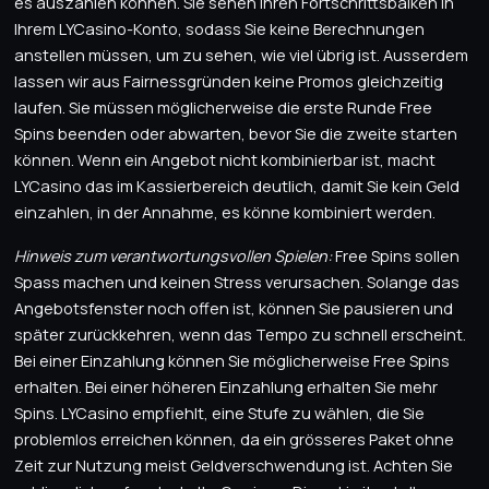
es auszahlen können. Sie sehen Ihren Fortschrittsbalken in
Ihrem LYCasino-Konto, sodass Sie keine Berechnungen
anstellen müssen, um zu sehen, wie viel übrig ist. Ausserdem
lassen wir aus Fairnessgründen keine Promos gleichzeitig
laufen. Sie müssen möglicherweise die erste Runde Free
Spins beenden oder abwarten, bevor Sie die zweite starten
können. Wenn ein Angebot nicht kombinierbar ist, macht
LYCasino das im Kassierbereich deutlich, damit Sie kein Geld
einzahlen, in der Annahme, es könne kombiniert werden.
Hinweis zum verantwortungsvollen Spielen:
Free Spins sollen
Spass machen und keinen Stress verursachen. Solange das
Angebotsfenster noch offen ist, können Sie pausieren und
später zurückkehren, wenn das Tempo zu schnell erscheint.
Bei einer Einzahlung können Sie möglicherweise Free Spins
erhalten. Bei einer höheren Einzahlung erhalten Sie mehr
Spins. LYCasino empfiehlt, eine Stufe zu wählen, die Sie
problemlos erreichen können, da ein grösseres Paket ohne
Zeit zur Nutzung meist Geldverschwendung ist. Achten Sie