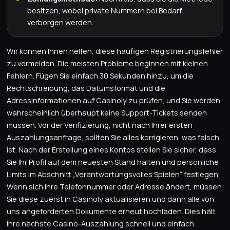
besitzen, wobei private Nummern bei Bedarf
verborgen werden.
Wir können Ihnen helfen, diese häufigen Registrierungsfehler
zu vermeiden. Die meisten Probleme beginnen mit kleinen
Fehlern. Fügen Sie einfach 30 Sekunden hinzu, um die
Rechtschreibung, das Datumsformat und die
Adressinformationen auf Casinoly zu prüfen, und Sie werden
wahrscheinlich überhaupt keine Support-Tickets senden
müssen. Vor der Verifizierung, nicht nach Ihrer ersten
Auszahlungsanfrage, sollten Sie alles korrigieren, was falsch
ist. Nach der Erstellung eines Kontos stellen Sie sicher, dass
Sie Ihr Profil auf dem neuesten Stand halten und persönliche
Limits im Abschnitt „Verantwortungsvolles Spielen“ festlegen.
Wenn sich Ihre Telefonnummer oder Adresse ändert, müssen
Sie diese zuerst in Casinoly aktualisieren und dann alle von
uns angeforderten Dokumente erneut hochladen. Dies hält
Ihre nächste Casino-Auszahlung schnell und einfach