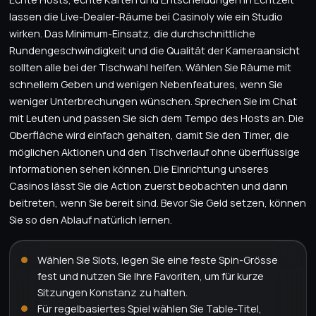
lassen die Live-Dealer-Räume bei Casinoly wie ein Studio
wirken. Das Minimum-Einsatz, die durchschnittliche
Rundengeschwindigkeit und die Qualität der Kameraansicht
sollten alle bei der Tischwahl helfen. Wählen Sie Räume mit
schnellem Geben und wenigen Nebenfeatures, wenn Sie
weniger Unterbrechungen wünschen. Sprechen Sie im Chat
mit Leuten und passen Sie sich dem Tempo des Hosts an. Die
Oberfläche wird einfach gehalten, damit Sie den Timer, die
möglichen Aktionen und den Tischverlauf ohne überflüssige
Informationen sehen können. Die Einrichtung unseres
Casinos lässt Sie die Action zuerst beobachten und dann
beitreten, wenn Sie bereit sind. Bevor Sie Geld setzen, können
Sie so den Ablauf natürlich lernen.
Wählen Sie Slots, legen Sie eine feste Spin-Grösse
fest und nutzen Sie Ihre Favoriten, um für kurze
Sitzungen Konstanz zu halten.
Für regelbasiertes Spiel wählen Sie Table-Titel,