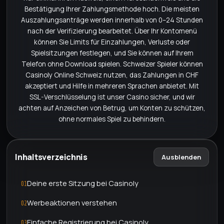
Bestätigung Ihrer Zahlungsmethode hoch. Die meisten
Auszahlungsanträge werden innerhalb von 0–24 Stunden
nach der Verifizierung bearbeitet. Über Ihr Kontomenü
können Sie Limits für Einzahlungen, Verluste oder
Spielsitzungen festlegen, und Sie können auf Ihrem
Telefon ohne Download spielen. Schweizer Spieler können
Casinoly Online Schweiz nutzen, das Zahlungen in CHF
akzeptiert und Hilfe in mehreren Sprachen anbietet. Mit
SSL-Verschlüsselung ist unser Casino sicher, und wir
achten auf Anzeichen von Betrug, um Konten zu schützen,
ohne normales Spiel zu behindern.
Inhaltsverzeichnis
Ausblenden
Deine erste Sitzung bei Casinoly
01
Werbeaktionen verstehen
02
Einfache Registrierung bei Casinoly
03