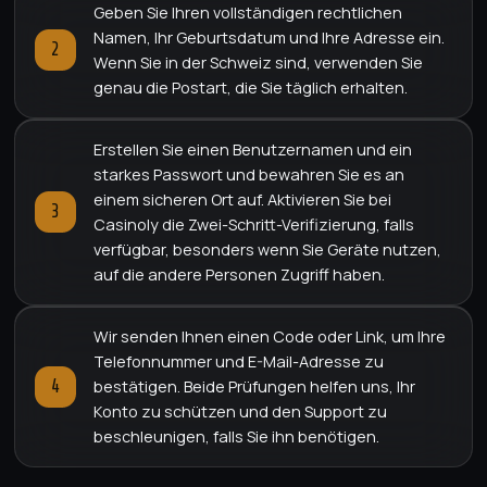
Geben Sie Ihren vollständigen rechtlichen
Namen, Ihr Geburtsdatum und Ihre Adresse ein.
Wenn Sie in der Schweiz sind, verwenden Sie
genau die Postart, die Sie täglich erhalten.
Erstellen Sie einen Benutzernamen und ein
starkes Passwort und bewahren Sie es an
einem sicheren Ort auf. Aktivieren Sie bei
Casinoly die Zwei-Schritt-Verifizierung, falls
verfügbar, besonders wenn Sie Geräte nutzen,
auf die andere Personen Zugriff haben.
Wir senden Ihnen einen Code oder Link, um Ihre
Telefonnummer und E-Mail-Adresse zu
bestätigen. Beide Prüfungen helfen uns, Ihr
Konto zu schützen und den Support zu
beschleunigen, falls Sie ihn benötigen.