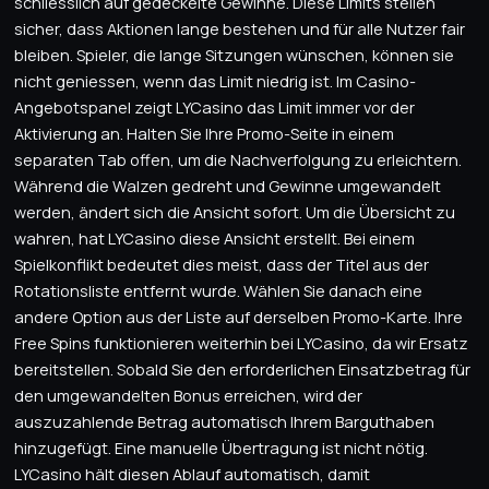
schliesslich auf gedeckelte Gewinne. Diese Limits stellen
sicher, dass Aktionen lange bestehen und für alle Nutzer fair
bleiben. Spieler, die lange Sitzungen wünschen, können sie
nicht geniessen, wenn das Limit niedrig ist. Im Casino-
Angebotspanel zeigt LYCasino das Limit immer vor der
Aktivierung an. Halten Sie Ihre Promo-Seite in einem
separaten Tab offen, um die Nachverfolgung zu erleichtern.
Während die Walzen gedreht und Gewinne umgewandelt
werden, ändert sich die Ansicht sofort. Um die Übersicht zu
wahren, hat LYCasino diese Ansicht erstellt. Bei einem
Spielkonflikt bedeutet dies meist, dass der Titel aus der
Rotationsliste entfernt wurde. Wählen Sie danach eine
andere Option aus der Liste auf derselben Promo-Karte. Ihre
Free Spins funktionieren weiterhin bei LYCasino, da wir Ersatz
bereitstellen. Sobald Sie den erforderlichen Einsatzbetrag für
den umgewandelten Bonus erreichen, wird der
auszuzahlende Betrag automatisch Ihrem Barguthaben
hinzugefügt. Eine manuelle Übertragung ist nicht nötig.
LYCasino hält diesen Ablauf automatisch, damit